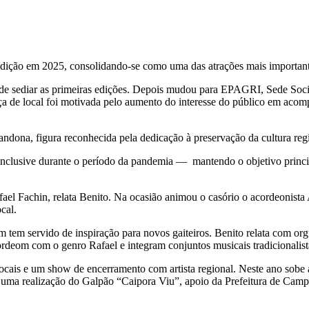
 edição em 2025, consolidando-se como uma das atrações mais importa
de sediar as primeiras edições. Depois mudou para EPAGRI, Sede Soci
ça de local foi motivada pelo aumento do interesse do público em acomp
Zandona, figura reconhecida pela dedicação à preservação da cultura 
nclusive durante o período da pandemia — mantendo o objetivo principa
el Fachin, relata Benito. Na ocasião animou o casório o acordeonista 
cal.
m tem servido de inspiração para novos gaiteiros. Benito relata com or
rdeom com o genro Rafael e integram conjuntos musicais tradicionalist
locais e um show de encerramento com artista regional. Neste ano sobe
, uma realização do Galpão “Caipora Viu”, apoio da Prefeitura de Cam