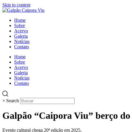
Skip to content
Home
Sobre
Acervo
Galeria
Notícias
Contato
Home
Sobre
Acervo
Galeria
Notícias
Contato
×
Search
Galpão “Caipora Viu” berço do
Evento cultural chega 20ª edição em 2025.