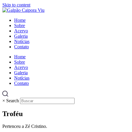
Skip to content
Home
Sobre
Acervo
Galeria
Notícias
Contato
Home
Sobre
Acervo
Galeria
Notícias
Contato
×
Search
Troféu
Pertenceu a Zé Cristino.