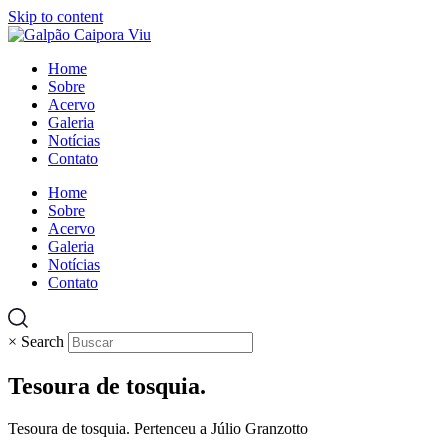
Skip to content
Home
Sobre
Acervo
Galeria
Notícias
Contato
Home
Sobre
Acervo
Galeria
Notícias
Contato
×
Search
Tesoura de tosquia.
Tesoura de tosquia. Pertenceu a Júlio Granzotto