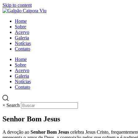
Skip to content
Home
Sobre
Acervo
Galeria
Notícias
Contato
Home
Sobre
Acervo
Galeria
Notícias
Contato
×
Search
Senhor Bom Jesus
A devoção ao
Senhor Bom Jesus
celebra Jesus Cristo, frequentemen
representa o amor de Deus, a compaixão pelos que sofrem e é padroeir