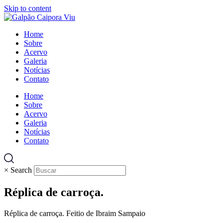
Skip to content
Home
Sobre
Acervo
Galeria
Notícias
Contato
Home
Sobre
Acervo
Galeria
Notícias
Contato
×
Search
Réplica de carroça.
Réplica de carroça. Feitio de Ibraim Sampaio