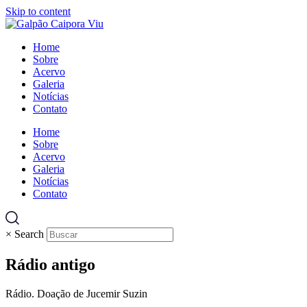
Skip to content
Home
Sobre
Acervo
Galeria
Notícias
Contato
Home
Sobre
Acervo
Galeria
Notícias
Contato
×
Search
Rádio antigo
Rádio. Doação de Jucemir Suzin