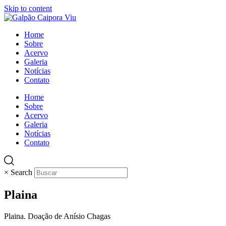
Skip to content
Home
Sobre
Acervo
Galeria
Notícias
Contato
Home
Sobre
Acervo
Galeria
Notícias
Contato
×
Search
Plaina
Plaina. Doação de Anísio Chagas