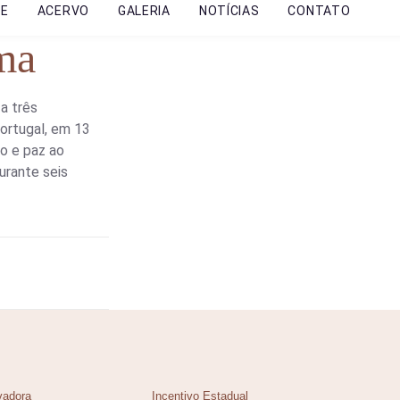
RE
ACERVO
GALERIA
NOTÍCIAS
CONTATO
ma
a três
Portugal, em 13
o e paz ao
urante seis
vadora
Incentivo Estadual