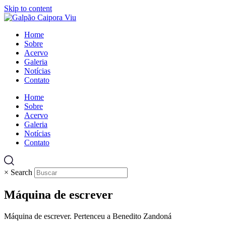
Skip to content
Home
Sobre
Acervo
Galeria
Notícias
Contato
Home
Sobre
Acervo
Galeria
Notícias
Contato
×
Search
Máquina de escrever
Máquina de escrever. Pertenceu a Benedito Zandoná