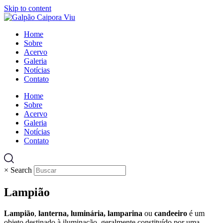
Skip to content
Home
Sobre
Acervo
Galeria
Notícias
Contato
Home
Sobre
Acervo
Galeria
Notícias
Contato
×
Search
Lampião
Lampião
,
lanterna, luminária, lamparina
ou
candeeiro
é um
objeto destinado à iluminação, geralmente constituído por uma