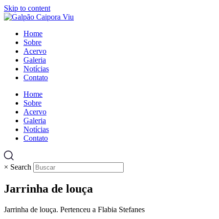
Skip to content
Home
Sobre
Acervo
Galeria
Notícias
Contato
Home
Sobre
Acervo
Galeria
Notícias
Contato
×
Search
Jarrinha de louça
Jarrinha de louça. Pertenceu a Flabia Stefanes