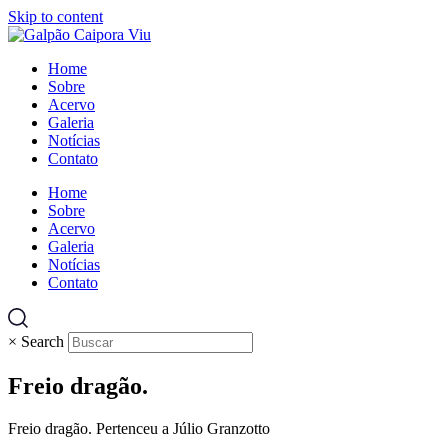
Skip to content
Home
Sobre
Acervo
Galeria
Notícias
Contato
Home
Sobre
Acervo
Galeria
Notícias
Contato
×
Search
Freio dragão.
Freio dragão. Pertenceu a Júlio Granzotto