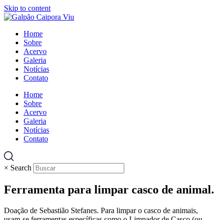
Skip to content
Home
Sobre
Acervo
Galeria
Notícias
Contato
Home
Sobre
Acervo
Galeria
Notícias
Contato
×
Search
Ferramenta para limpar casco de animal.
Doação de Sebastião Stefanes. Para limpar o casco de animais,
usam-se ferramentas específicas como o Limpador de Casco (ou