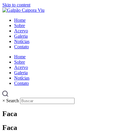
Skip to content
Home
Sobre
Acervo
Galeria
Notícias
Contato
Home
Sobre
Acervo
Galeria
Notícias
Contato
×
Search
Faca
Faca