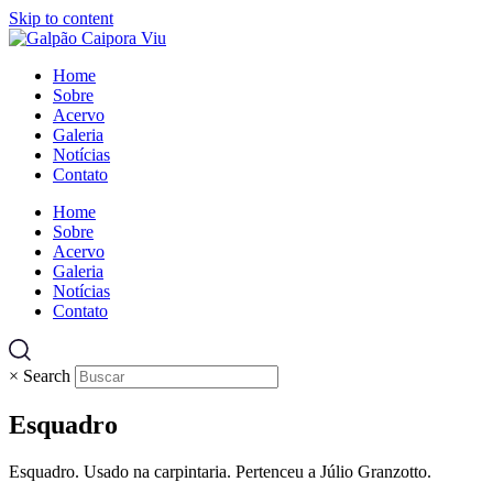
Skip to content
Home
Sobre
Acervo
Galeria
Notícias
Contato
Home
Sobre
Acervo
Galeria
Notícias
Contato
×
Search
Esquadro
Esquadro. Usado na carpintaria. Pertenceu a Júlio Granzotto.