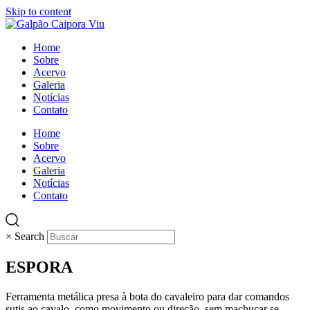
Skip to content
Home
Sobre
Acervo
Galeria
Notícias
Contato
Home
Sobre
Acervo
Galeria
Notícias
Contato
×
Search
ESPORA
Ferramenta metálica presa à bota do cavaleiro para dar comandos
sutis ao cavalo, como movimento ou direção, sem machucar se