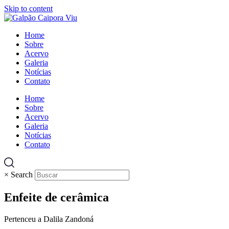
Skip to content
Home
Sobre
Acervo
Galeria
Notícias
Contato
Home
Sobre
Acervo
Galeria
Notícias
Contato
×
Search
Enfeite de cerâmica
Pertenceu a Dalila Zandoná