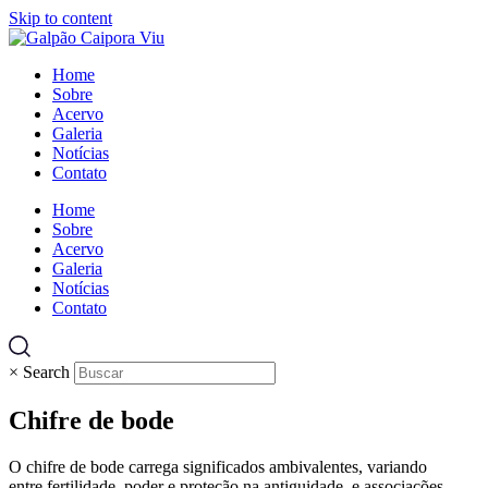
Skip to content
Home
Sobre
Acervo
Galeria
Notícias
Contato
Home
Sobre
Acervo
Galeria
Notícias
Contato
×
Search
Chifre de bode
O chifre de bode carrega significados ambivalentes, variando
entre fertilidade, poder e proteção na antiguidade, e associações