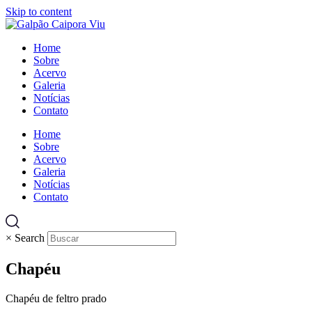
Skip to content
Home
Sobre
Acervo
Galeria
Notícias
Contato
Home
Sobre
Acervo
Galeria
Notícias
Contato
×
Search
Chapéu
Chapéu de feltro prado