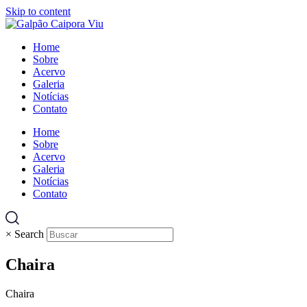
Skip to content
Home
Sobre
Acervo
Galeria
Notícias
Contato
Home
Sobre
Acervo
Galeria
Notícias
Contato
×
Search
Chaira
Chaira