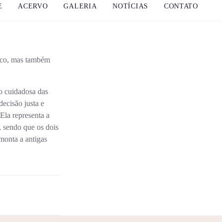
E
ACERVO
GALERIA
NOTÍCIAS
CONTATO
ico, mas também
ão cuidadosa das
ecisão justa e
Ela representa a
, sendo que os dois
monta a antigas