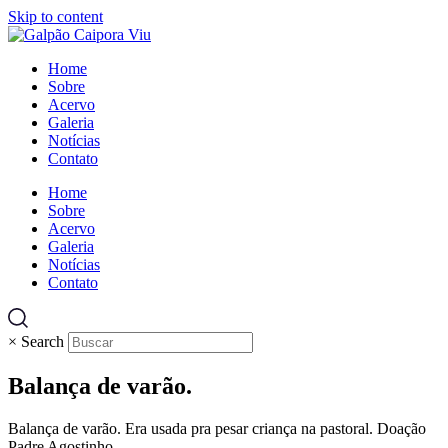
Skip to content
Home
Sobre
Acervo
Galeria
Notícias
Contato
Home
Sobre
Acervo
Galeria
Notícias
Contato
×
Search
Balança de varão.
Balança de varão. Era usada pra pesar criança na pastoral. Doação
Padre Agostinho